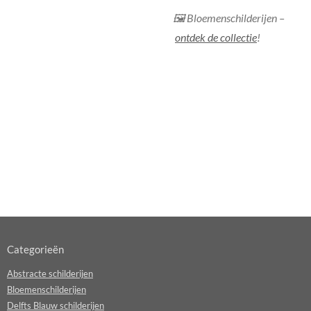
🖼 Bloemenschilderijen –
ontdek de collectie
!
Categorieën
Abstracte schilderijen
Bloemenschilderijen
Delfts Blauw schilderijen