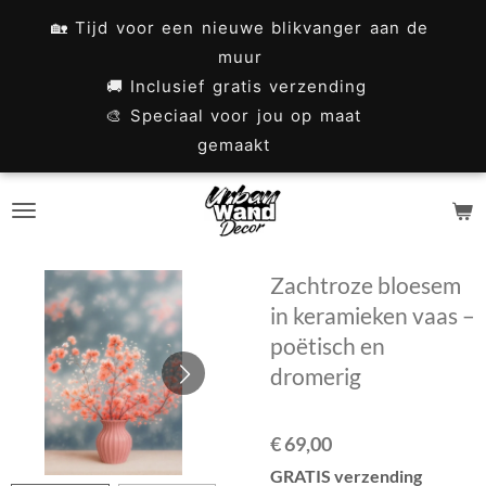
Ga
🏡 Tijd voor een nieuwe blikvanger aan de
direct
muur
naar
🚚 Inclusief gratis verzending
🎨 Speciaal voor jou op maat
de
gemaakt
hoofdinhoud
Zachtroze bloesem
in keramieken vaas –
poëtisch en
dromerig
€ 69,00
GRATIS verzending