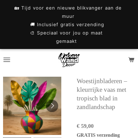
Ga
🏡 Tijd voor een nieuwe blikvanger aan de
direct
muur
naar
🚚 Inclusief gratis verzending
🎨 Speciaal voor jou op maat
de
gemaakt
hoofdinhoud
Woestijnbladeren –
kleurrijke vaas met
tropisch blad in
zandlandschap
€ 59,00
GRATIS verzending