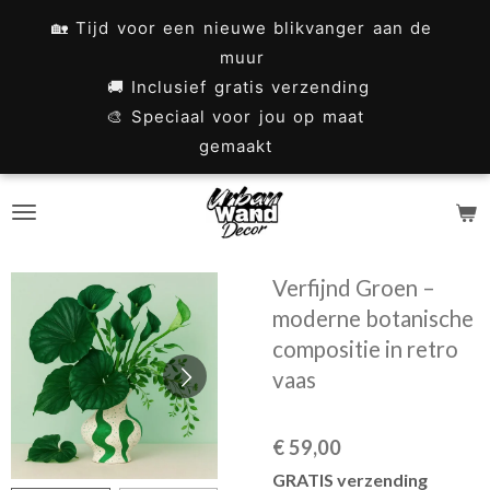
Ga
🏡 Tijd voor een nieuwe blikvanger aan de
direct
muur
naar
🚚 Inclusief gratis verzending
🎨 Speciaal voor jou op maat
de
gemaakt
hoofdinhoud
Verfijnd Groen –
moderne botanische
compositie in retro
vaas
€ 59,00
GRATIS verzending