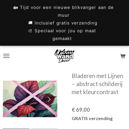
Ga
🏡 Tijd voor een nieuwe blikvanger aan de
direct
muur
naar
🚚 Inclusief gratis verzending
🎨 Speciaal voor jou op maat
de
gemaakt
hoofdinhoud
Bladeren met Lijnen
– abstract schilderij
met kleurcontrast
€ 69,00
GRATIS verzending