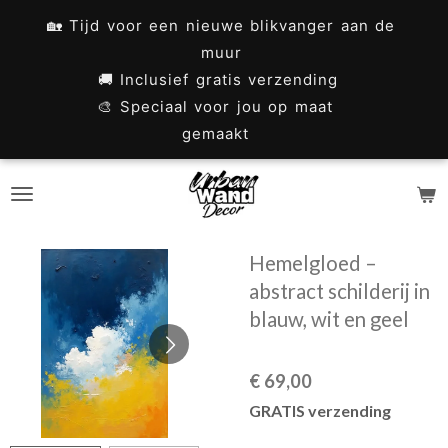
Ga
🏡 Tijd voor een nieuwe blikvanger aan de
direct
muur
naar
🚚 Inclusief gratis verzending
🎨 Speciaal voor jou op maat
de
gemaakt
hoofdinhoud
Hemelgloed –
abstract schilderij in
blauw, wit en geel
€ 69,00
GRATIS verzending