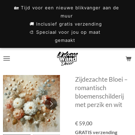
Ga
🏡 Tijd voor een nieuwe blikvanger aan de
direct
muur
naar
🚚 Inclusief gratis verzending
🎨 Speciaal voor jou op maat
de
gemaakt
hoofdinhoud
Zijdezachte Bloei –
romantisch
bloemenschilderij
met perzik en wit
€ 59,00
GRATIS verzending