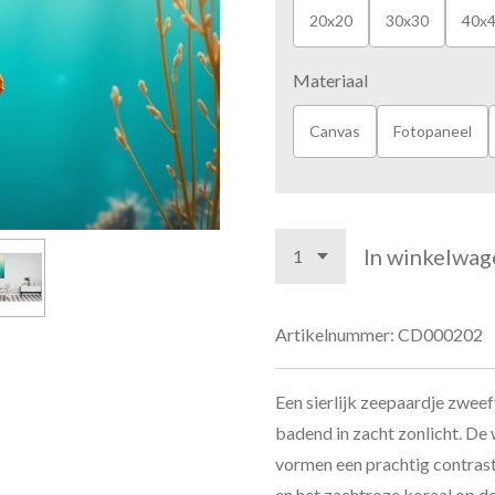
20x20
30x30
40x
Materiaal
Canvas
Fotopaneel
In winkelwag
Artikelnummer:
CD000202
Een sierlijk zeepaardje zwee
badend in zacht zonlicht. De
vormen een prachtig contrast
en het zachtroze koraal op 