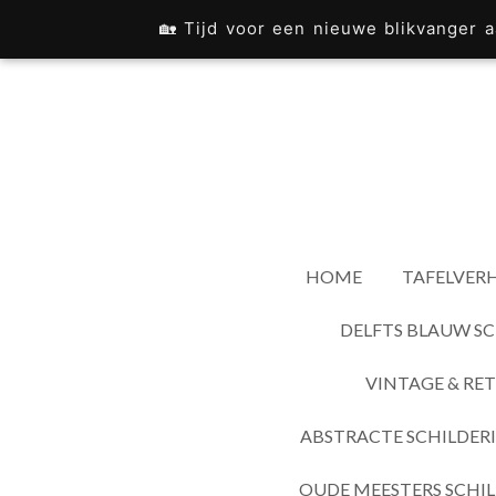
Ga
🏡 Tijd voor een nieuwe blikvanger
direct
naar
de
hoofdinhoud
HOME
TAFELVERH
DELFTS BLAUW SC
VINTAGE & RET
ABSTRACTE SCHILDER
OUDE MEESTERS SCHIL