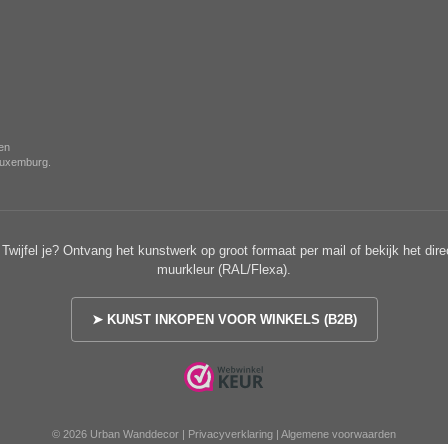
nen
 Luxemburg.
Twijfel je? Ontvang het kunstwerk op groot formaat per mail of bekijk het dire
muurkleur (RAL/Flexa).
➤ KUNST INKOPEN VOOR WINKELS (B2B)
© 2026 Urban Wanddecor |
Privacyverklaring
|
Algemene voorwaarden