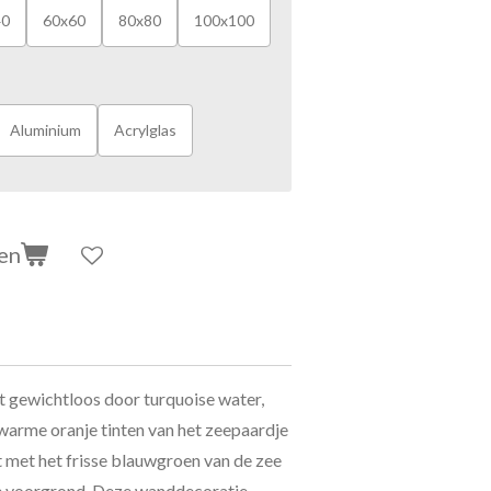
40
60x60
80x80
100x100
Aluminium
Acrylglas
en
ft gewichtloos door turquoise water,
 warme oranje tinten van het zeepaardje
 met het frisse blauwgroen van de zee
de voorgrond. Deze wanddecoratie