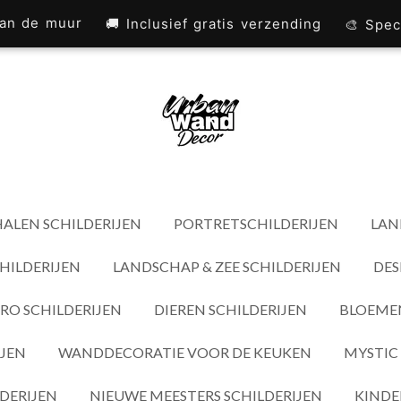
 aan de muur
🚚 Inclusief gratis verzending
🎨 Spec
ALEN SCHILDERIJEN
PORTRETSCHILDERIJEN
LAN
HILDERIJEN
LANDSCHAP & ZEE SCHILDERIJEN
DES
RO SCHILDERIJEN
DIEREN SCHILDERIJEN
BLOEMEN
IJEN
WANDDECORATIE VOOR DE KEUKEN
MYSTIC 
DERIJEN
NIEUWE MEESTERS SCHILDERIJEN
KINDE