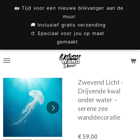
Ga
🏡 Tijd voor een nieuwe blikvanger aan de
direct
muur
naar
🚚 Inclusief gratis verzending
🎨 Speciaal voor jou op maat
de
gemaakt
hoofdinhoud
Zwevend Licht -
Drijvende kwal
onder water –
serene zee
wanddecoratie
€ 59,00