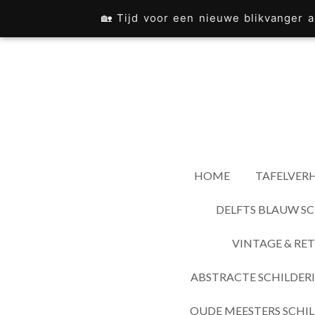
Ga
🏡 Tijd voor een nieuwe blikvanger
direct
naar
de
hoofdinhoud
HOME
TAFELVERH
DELFTS BLAUW SC
VINTAGE & RET
ABSTRACTE SCHILDER
OUDE MEESTERS SCHIL