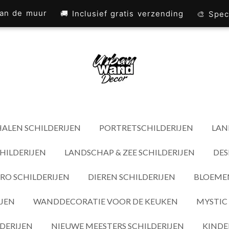
 aan de muur
🚚 Inclusief gratis verzending
🎨 Spec
ALEN SCHILDERIJEN
PORTRETSCHILDERIJEN
LAN
HILDERIJEN
LANDSCHAP & ZEE SCHILDERIJEN
DES
RO SCHILDERIJEN
DIEREN SCHILDERIJEN
BLOEMEN
IJEN
WANDDECORATIE VOOR DE KEUKEN
MYSTIC 
DERIJEN
NIEUWE MEESTERS SCHILDERIJEN
KINDE