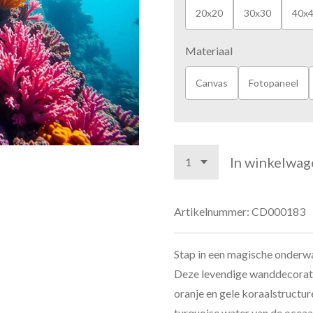
20x20
30x30
40x
Materiaal
Canvas
Fotopaneel
In winkelwag
Artikelnummer:
CD000183
Stap in een magische onderwat
Deze levendige wanddecoratie 
oranje en gele koraalstructur
turquoise water van de ocea