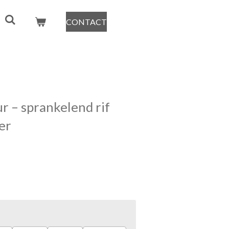
CONTACT
ur – sprankelend rif
er