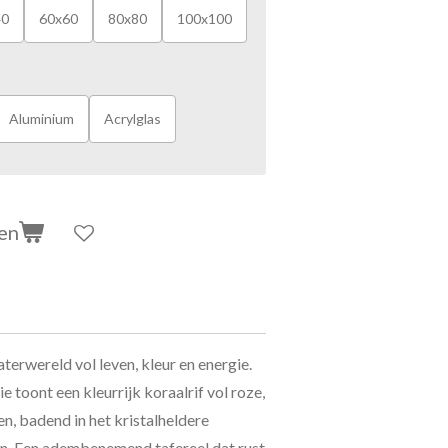
40
60x60
80x80
100x100
Aluminium
Acrylglas
en
erwereld vol leven, kleur en energie.
toont een kleurrijk koraalrif vol roze,
en, badend in het kristalheldere
an. Een adembenemend tafereel dat rust