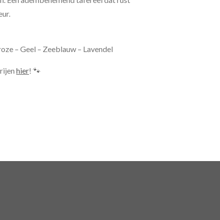
eur.
roze – Geel – Zeeblauw – Lavendel
rijen
hier
! 🐾