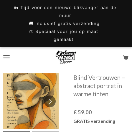
Ga
🏡 Tijd voor een nieuwe blikvanger aan de
direct
muur
naar
🚚 Inclusief gratis verzending
🎨 Speciaal voor jou op maat
de
gemaakt
hoofdinhoud
Blind Vertrouwen –
abstract portret in
warme tinten
€ 59,00
GRATIS verzending