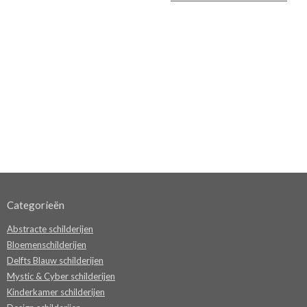
Categorieën
Abstracte schilderijen
Bloemenschilderijen
Delfts Blauw schilderijen
Mystic & Cyber schilderijen
Kinderkamer schilderijen