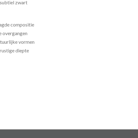
 subtiel zwart
aagde compositie
te overgangen
tuurlijke vormen
rustige diepte