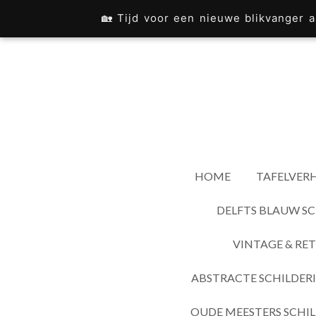
Ga
🏡 Tijd voor een nieuwe blikvanger
direct
naar
de
hoofdinhoud
HOME
TAFELVERH
DELFTS BLAUW SC
VINTAGE & RET
ABSTRACTE SCHILDER
OUDE MEESTERS SCHIL