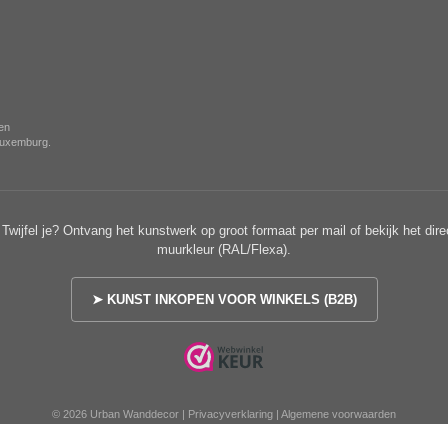
nen
 Luxemburg.
Twijfel je? Ontvang het kunstwerk op groot formaat per mail of bekijk het dire
muurkleur (RAL/Flexa).
➤ KUNST INKOPEN VOOR WINKELS (B2B)
© 2026 Urban Wanddecor |
Privacyverklaring
|
Algemene voorwaarden