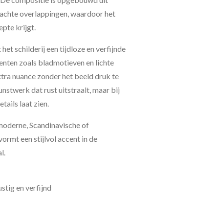
zachte overlappingen, waardoor het
pte krijgt.
het schilderij een tijdloze en verfijnde
enten zoals bladmotieven en lichte
xtra nuance zonder het beeld druk te
nstwerk dat rust uitstraalt, maar bij
tails laat zien.
n moderne, Scandinavische of
vormt een stijlvol accent in de
l.
stig en verfijnd