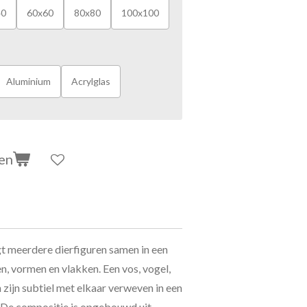
40
60x60
80x80
100x100
Aluminium
Acrylglas
en
gt meerdere dierfiguren samen in een
n, vormen en vlakken. Een vos, vogel,
 zijn subtiel met elkaar verweven in een
. De compositie is opgebouwd uit