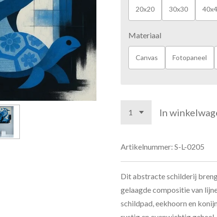
20x20
30x30
40x
Materiaal
Canvas
Fotopaneel
In winkelwag
Artikelnummer:
S-L-0205
Dit abstracte schilderij bren
gelaagde compositie van lijne
schildpad, eekhoorn en konijn
rustig en evenwichtig geheel