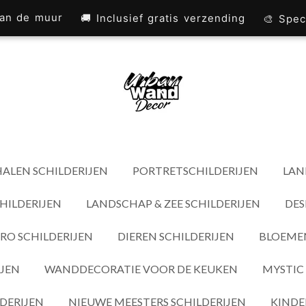
 aan de muur
🚚 Inclusief gratis verzending
🎨 Spec
ALEN SCHILDERIJEN
PORTRETSCHILDERIJEN
LAN
HILDERIJEN
LANDSCHAP & ZEE SCHILDERIJEN
DES
RO SCHILDERIJEN
DIEREN SCHILDERIJEN
BLOEMEN
IJEN
WANDDECORATIE VOOR DE KEUKEN
MYSTIC 
DERIJEN
NIEUWE MEESTERS SCHILDERIJEN
KINDE