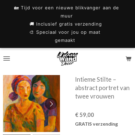
Ga
🏡 Tijd voor een nieuwe blikvanger aan de
direct
muur
naar
🚚 Inclusief gratis verzending
🎨 Speciaal voor jou op maat
de
gemaakt
hoofdinhoud
Intieme Stilte –
abstract portret van
twee vrouwen
€ 59,00
GRATIS verzending