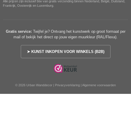
Alle prijzen zijn inclusief btw van gratis verzending binnen Nederland, België, Duitsland,
Frankrijk, Oostenrijk en Luxemburg.
Gratis service:
Twijfel je? Ontvang het kunstwerk op groot formaat per
mail of bekijk het direct op jouw eigen muurkleur (RAL/Flexa).
➤ KUNST INKOPEN VOOR WINKELS (B2B)
© 2026 Urban Wanddecor |
Privacyverklaring
|
Algemene voorwaarden