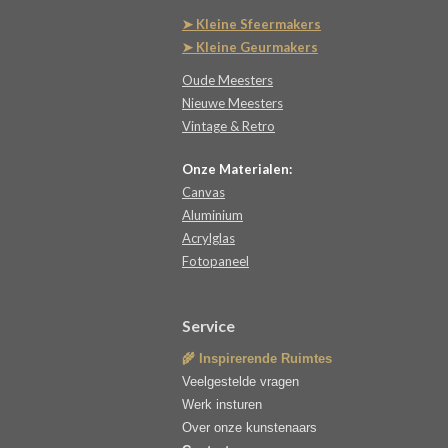
➤ Kleine Sfeermakers
➤ Kleine Geurmakers
Oude Meesters
Nieuwe Meesters
Vintage & Retro
Onze Materialen:
Canvas
Aluminium
Acrylglas
Fotopaneel
Service
🌾 Inspirerende Ruimtes
Veelgestelde vragen
Werk insturen
Over onze kunstenaars