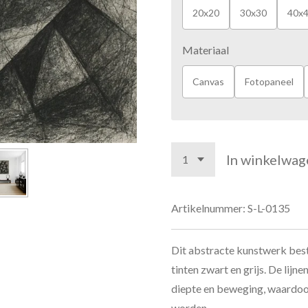
20x20
30x30
40x
Materiaal
Canvas
Fotopaneel
In winkelwag
Artikelnummer:
S-L-0135
Dit abstracte kunstwerk best
tinten zwart en grijs. De lijn
diepte en beweging, waardoor
worden.