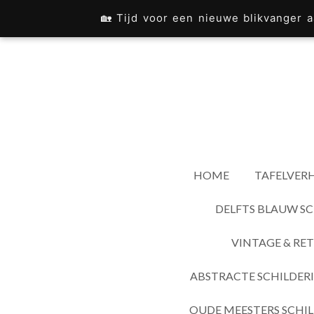
Ga
🏡 Tijd voor een nieuwe blikvanger
direct
naar
de
hoofdinhoud
HOME
TAFELVERH
DELFTS BLAUW SC
VINTAGE & RET
ABSTRACTE SCHILDER
OUDE MEESTERS SCHIL