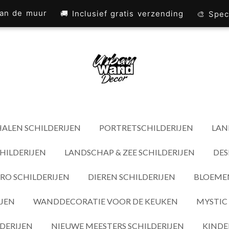
 aan de muur
🚚 Inclusief gratis verzending
🎨 Spec
ALEN SCHILDERIJEN
PORTRETSCHILDERIJEN
LAN
HILDERIJEN
LANDSCHAP & ZEE SCHILDERIJEN
DES
RO SCHILDERIJEN
DIEREN SCHILDERIJEN
BLOEMEN
IJEN
WANDDECORATIE VOOR DE KEUKEN
MYSTIC 
DERIJEN
NIEUWE MEESTERS SCHILDERIJEN
KINDE