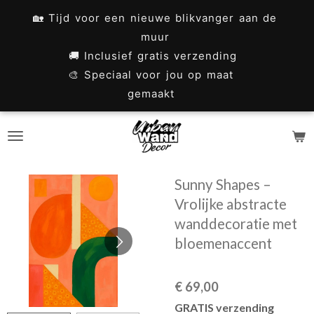
Ga
🏡 Tijd voor een nieuwe blikvanger aan de
direct
muur
naar
🚚 Inclusief gratis verzending
🎨 Speciaal voor jou op maat
de
gemaakt
hoofdinhoud
Sunny Shapes –
Vrolijke abstracte
wanddecoratie met
bloemenaccent
€ 69,00
GRATIS verzending