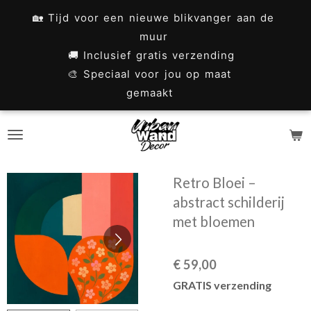
Ga
🏡 Tijd voor een nieuwe blikvanger aan de
direct
muur
naar
🚚 Inclusief gratis verzending
🎨 Speciaal voor jou op maat
de
gemaakt
hoofdinhoud
Retro Bloei –
abstract schilderij
met bloemen
€ 59,00
GRATIS verzending