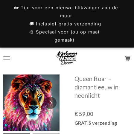
Ga
🏡 Tijd voor een nieuwe blikvanger aan de
direct
muur
naar
🚚 Inclusief gratis verzending
🎨 Speciaal voor jou op maat
de
gemaakt
hoofdinhoud
Queen Roar –
diamantleeuw in
neonlicht
€ 59,00
GRATIS verzending