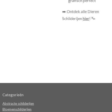
grafisch perfect
➡️ Ontdek alle Dieren
Schilderijen
hier
! 🐾
Categorieën
Abstracte schilderijen
Bloemenschilderijen