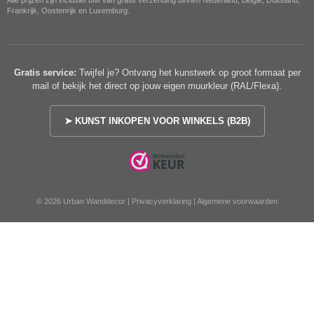
Alle prijzen zijn inclusief btw van gratis verzending binnen Nederland, België, Duitsland,
Frankrijk, Oostenrijk en Luxemburg.
Gratis service:
Twijfel je? Ontvang het kunstwerk op groot formaat per
mail of bekijk het direct op jouw eigen muurkleur (RAL/Flexa).
➤ KUNST INKOPEN VOOR WINKELS (B2B)
© 2026 Urban Wanddecor |
Privacyverklaring
|
Algemene voorwaarden