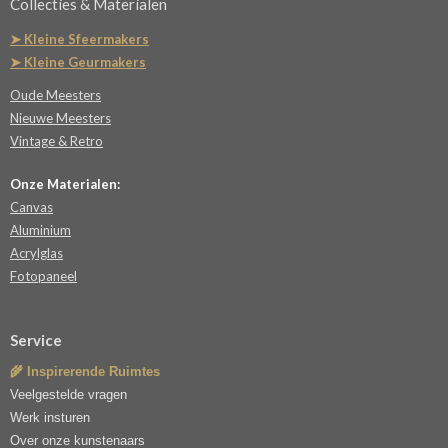
Collecties & Materialen
➤ Kleine Sfeermakers
➤ Kleine Geurmakers
Oude Meesters
Nieuwe Meesters
Vintage & Retro
Onze Materialen:
Canvas
Aluminium
Acrylglas
Fotopaneel
Service
🌾 Inspirerende Ruimtes
Veelgestelde vragen
Werk insturen
Over onze kunstenaars