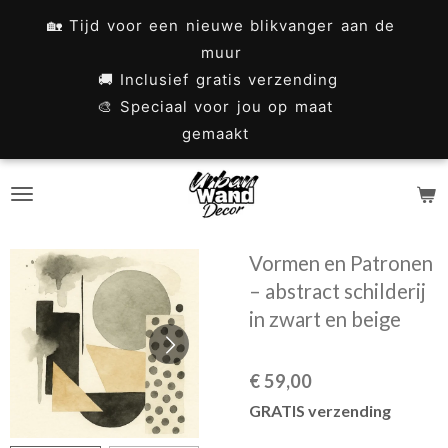
Ga
🏡 Tijd voor een nieuwe blikvanger aan de
direct
muur
naar
🚚 Inclusief gratis verzending
🎨 Speciaal voor jou op maat
de
gemaakt
hoofdinhoud
Vormen en Patronen
– abstract schilderij
in zwart en beige
€ 59,00
GRATIS verzending