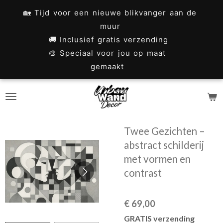
Ga
🏡 Tijd voor een nieuwe blikvanger aan de
direct
muur
naar
🚚 Inclusief gratis verzending
🎨 Speciaal voor jou op maat
de
gemaakt
hoofdinhoud
Twee Gezichten –
abstract schilderij
met vormen en
contrast
€ 69,00
GRATIS verzending