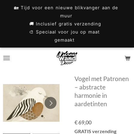
Ga
🏡 Tijd voor een nieuwe blikvanger aan de
direct
muur
naar
🚚 Inclusief gratis verzending
🎨 Speciaal voor jou op maat
de
gemaakt
hoofdinhoud
Vogel met Patronen
– abstracte
harmonie in
aardetinten
€ 69,00
GRATIS verzending