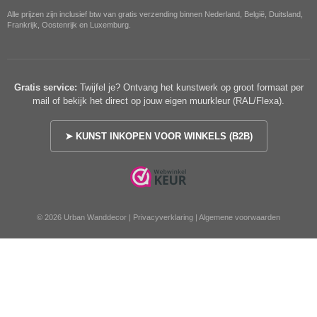
Alle prijzen zijn inclusief btw van gratis verzending binnen Nederland, België, Duitsland,
Frankrijk, Oostenrijk en Luxemburg.
Gratis service:
Twijfel je? Ontvang het kunstwerk op groot formaat per
mail of bekijk het direct op jouw eigen muurkleur (RAL/Flexa).
➤ KUNST INKOPEN VOOR WINKELS (B2B)
© 2026 Urban Wanddecor |
Privacyverklaring
|
Algemene voorwaarden