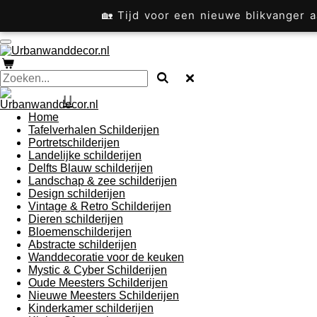
Ga
🏡 Tijd voor een nieuwe blikvanger
direct
naar
de
hoofdinhoud
u
Home
Tafelverhalen Schilderijen
Portretschilderijen
Landelijke schilderijen
Delfts Blauw schilderijen
Landschap & zee schilderijen
Design schilderijen
Vintage & Retro Schilderijen
Dieren schilderijen
Bloemenschilderijen
Abstracte schilderijen
Wanddecoratie voor de keuken
Mystic & Cyber Schilderijen
Oude Meesters Schilderijen
Nieuwe Meesters Schilderijen
Kinderkamer schilderijen