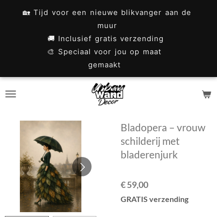
Ga
🏡 Tijd voor een nieuwe blikvanger aan de
direct
muur
naar
🚚 Inclusief gratis verzending
🎨 Speciaal voor jou op maat
de
gemaakt
hoofdinhoud
Bladopera – vrouw
schilderij met
bladerenjurk
€ 59,00
GRATIS verzending