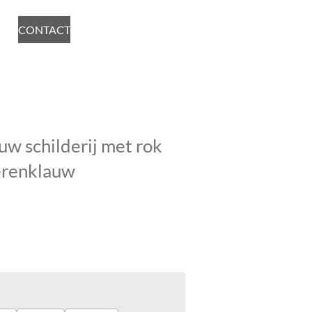
CONTACT
w schilderij met rok
erenklauw