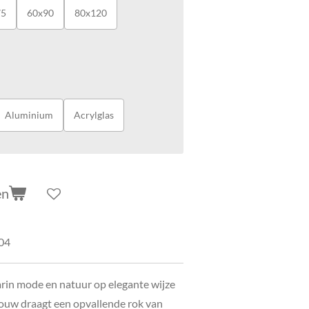
75
60x90
80x120
Aluminium
Acrylglas
en
04
rin mode en natuur op elegante wijze
rouw draagt een opvallende rok van