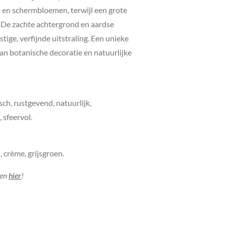
en schermbloemen, terwijl een grote
. De zachte achtergrond en aardse
tige, verfijnde uitstraling. Een unieke
van botanische decoratie en natuurlijke
sch, rustgevend, natuurlijk,
 sfeervol.
, crème, grijsgroen.
jen
hier
!