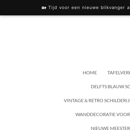
Ga
🏡 Tijd voor een nieuwe blikvanger
direct
naar
de
hoofdinhoud
HOME
TAFELVER
DELFTS BLAUW S
VINTAGE & RETRO SCHILDERI
WANDDECORATIE VOOR
NIEUWE MEESTER