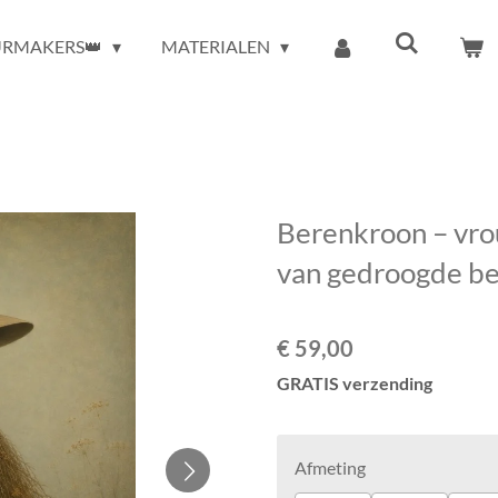
URMAKERS👑
MATERIALEN
Berenkroon – vrou
van gedroogde b
€ 59,00
GRATIS verzending
Afmeting