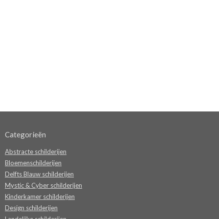
Categorieën
Abstracte schilderijen
Bloemenschilderijen
Delfts Blauw schilderijen
Mystic & Cyber schilderijen
Kinderkamer schilderijen
Design schilderijen