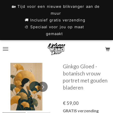
Ga
🏡 Tijd voor een nieuwe blikvanger aan de
direct
muur
naar
🚚 Inclusief gratis verzending
🎨 Speciaal voor jou op maat
de
gemaakt
hoofdinhoud
Ginkgo Gloed -
botanisch vrouw
portret met gouden
bladeren
€ 59,00
GRATIS verzending