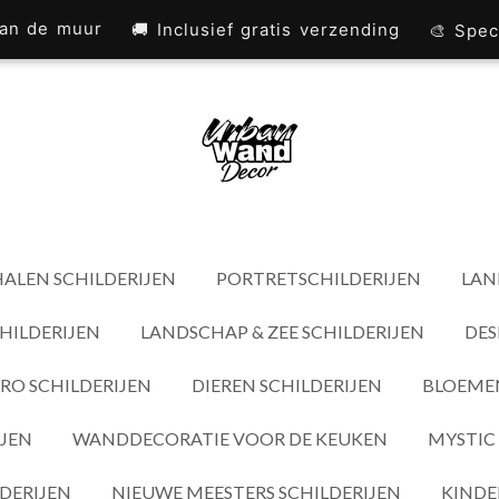
 aan de muur
🚚 Inclusief gratis verzending
🎨 Spec
ALEN SCHILDERIJEN
PORTRETSCHILDERIJEN
LAN
HILDERIJEN
LANDSCHAP & ZEE SCHILDERIJEN
DES
RO SCHILDERIJEN
DIEREN SCHILDERIJEN
BLOEMEN
IJEN
WANDDECORATIE VOOR DE KEUKEN
MYSTIC 
DERIJEN
NIEUWE MEESTERS SCHILDERIJEN
KINDE