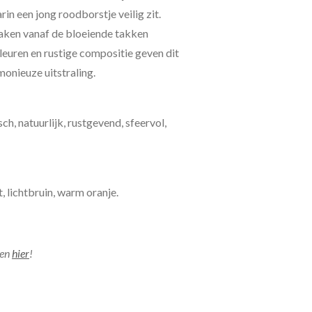
in een jong roodborstje veilig zit.
ken vanaf de bloeiende takken
leuren en rustige compositie geven dit
onieuze uitstraling.
ch, natuurlijk, rustgevend, sfeervol,
, lichtbruin, warm oranje.
jen
hier
!