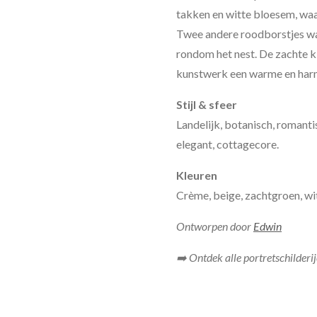
takken en witte bloesem, waar
Twee andere roodborstjes wa
rondom het nest. De zachte k
kunstwerk een warme en harm
Stijl & sfeer
Landelijk, botanisch, romantis
elegant, cottagecore.
Kleuren
Crème, beige, zachtgroen, wit
Ontworpen door
Edwin
➡️ Ontdek alle portretschilderi