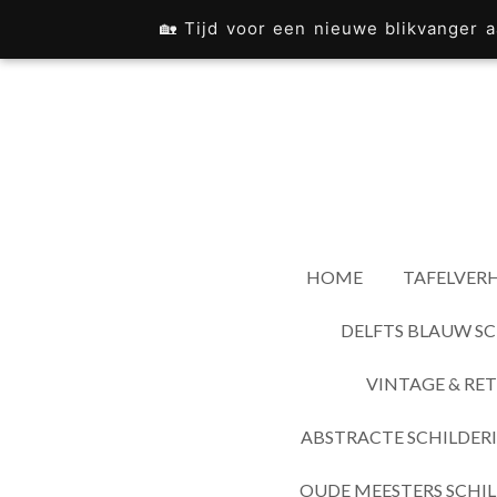
Ga
🏡 Tijd voor een nieuwe blikvanger
direct
naar
de
hoofdinhoud
HOME
TAFELVERH
DELFTS BLAUW SC
VINTAGE & RET
ABSTRACTE SCHILDER
OUDE MEESTERS SCHIL