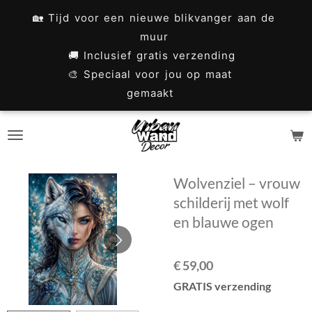
Ga
🏡 Tijd voor een nieuwe blikvanger aan de
direct
muur
naar
🚚 Inclusief gratis verzending
🎨 Speciaal voor jou op maat
de
gemaakt
hoofdinhoud
Wolvenziel – vrouw
schilderij met wolf
en blauwe ogen
€ 59,00
GRATIS verzending