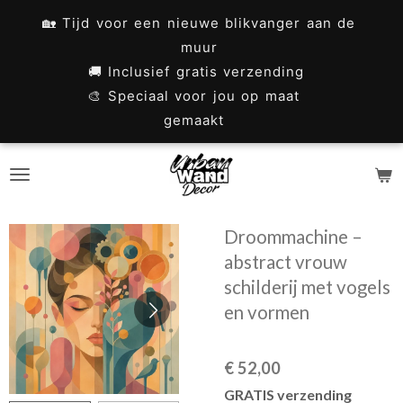
Ga
🏡 Tijd voor een nieuwe blikvanger aan de
direct
muur
naar
🚚 Inclusief gratis verzending
🎨 Speciaal voor jou op maat
de
gemaakt
hoofdinhoud
Droommachine –
abstract vrouw
schilderij met vogels
en vormen
€ 52,00
GRATIS verzending