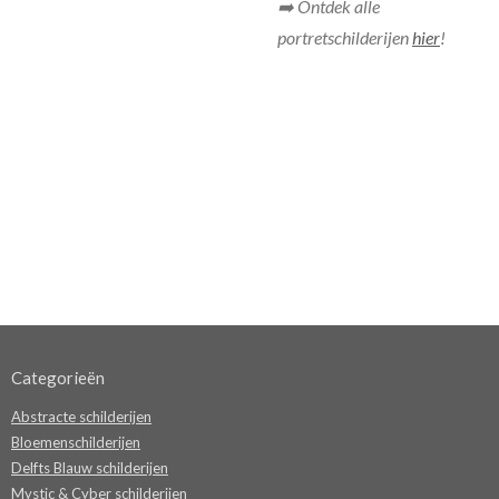
➡️ Ontdek alle
portretschilderijen
hier
!
Categorieën
Abstracte schilderijen
Bloemenschilderijen
Delfts Blauw schilderijen
Mystic & Cyber schilderijen