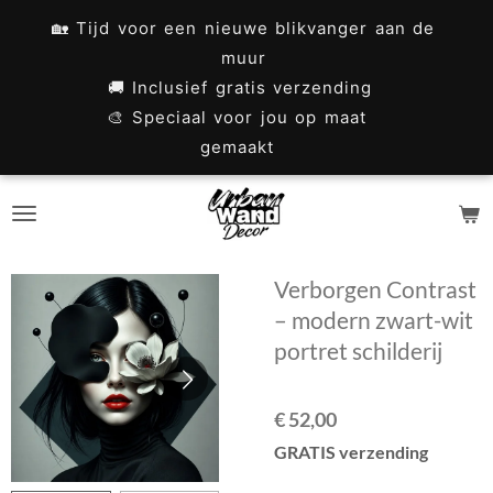
Ga
🏡 Tijd voor een nieuwe blikvanger aan de
direct
muur
naar
🚚 Inclusief gratis verzending
🎨 Speciaal voor jou op maat
de
gemaakt
hoofdinhoud
Verborgen Contrast
– modern zwart-wit
portret schilderij
€ 52,00
GRATIS verzending