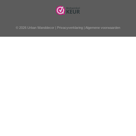
© 2026 Urban Wanddecor |
Privacyverklaring
|
Algemene voorwaarden