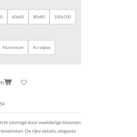
40
60x60
80x80
100x100
Aluminium
Acrylglas
en
84
rtret omringd door weelderige bloemen
rèmetinten. De rijke details, elegante