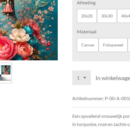
Afmeting
20x20
30x30
40x
Materiaal
Canvas
Fotopaneel
In winkelwag
Artikelnummer:
P-00-A-001
Een opvallend vrouwelijk po
in turquoise, roze en zachte c