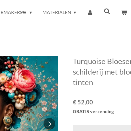
URMAKERS👑
MATERIALEN
Turquoise Bloese
schilderij met bl
tinten
€ 52,00
GRATIS verzending