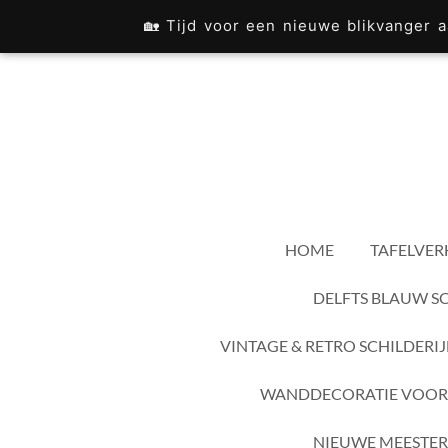
Ga
🏡 Tijd voor een nieuwe blikvanger
direct
naar
de
hoofdinhoud
HOME
TAFELVER
DELFTS BLAUW S
VINTAGE & RETRO SCHILDERI
WANDDECORATIE VOOR
NIEUWE MEESTER