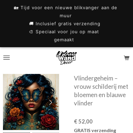
Ga
🏡 Tijd voor een nieuwe blikvanger aan de
direct
muur
naar
🚚 Inclusief gratis verzending
🎨 Speciaal voor jou op maat
de
gemaakt
hoofdinhoud
Vlindergeheim –
vrouw schilderij met
bloemen en blauwe
vlinder
€ 52,00
GRATIS verzending