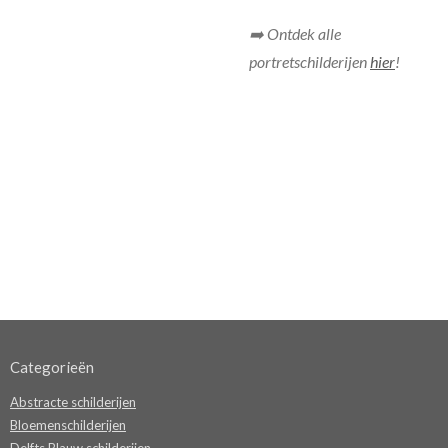
➡️ Ontdek alle
portretschilderijen
hier
!
Categorieën
Abstracte schilderijen
Bloemenschilderijen