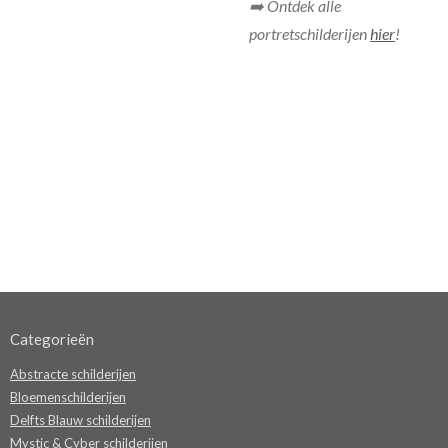
➡️ Ontdek alle
portretschilderijen
hier
!
Categorieën
Abstracte schilderijen
Bloemenschilderijen
Delfts Blauw schilderijen
Mystic & Cyber schilderijen