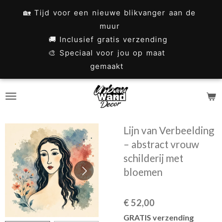
Ga
🏡 Tijd voor een nieuwe blikvanger aan de
direct
muur
naar
🚚 Inclusief gratis verzending
🎨 Speciaal voor jou op maat
de
gemaakt
hoofdinhoud
Lijn van Verbeelding
– abstract vrouw
schilderij met
bloemen
€ 52,00
GRATIS verzending