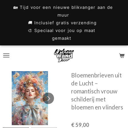
Ga
🏡 Tijd voor een nieuwe blikvanger aan de
direct
muur
naar
🚚 Inclusief gratis verzending
🎨 Speciaal voor jou op maat
de
gemaakt
hoofdinhoud
Bloemenbrieven uit
de Lucht –
romantisch vrouw
schilderij met
bloemen en vlinders
€ 59,00