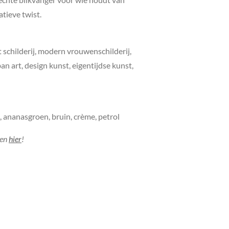
tieve twist.
t schilderij, modern vrouwenschilderij,
an art, design kunst, eigentijdse kunst,
d, ananasgroen, bruin, crème, petrol
jen
hier
!