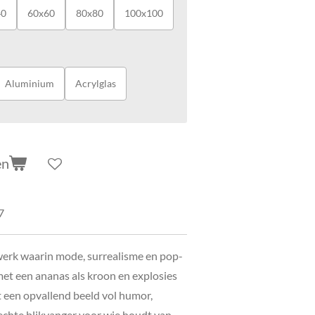
40
60x60
80x80
100x100
Aluminium
Acrylglas
en
7
werk waarin mode, surrealisme en pop-
t een ananas als kroon en explosies
t een opvallend beeld vol humor,
n echte blikvanger voor wie houdt van