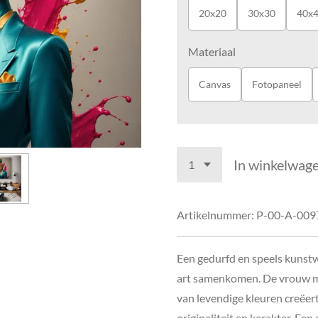
20x20
30x30
40x
Materiaal
Canvas
Fotopaneel
In winkelwag
Artikelnummer:
P-00-A-009
Een gedurfd en speels kunst
art samenkomen. De vrouw me
van levendige kleuren creëer
originaliteit en karakter. Ee