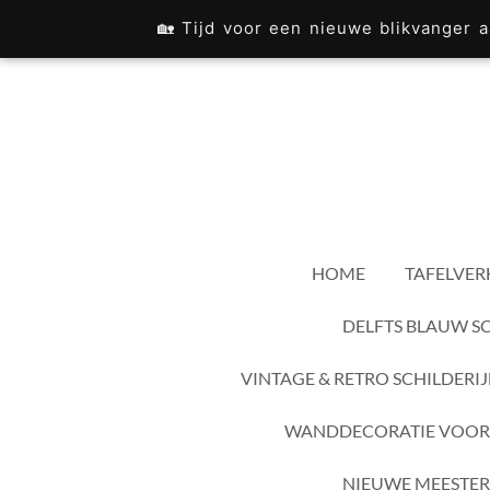
Ga
🏡 Tijd voor een nieuwe blikvanger
direct
naar
de
hoofdinhoud
HOME
TAFELVER
DELFTS BLAUW S
VINTAGE & RETRO SCHILDERI
WANDDECORATIE VOOR
NIEUWE MEESTER