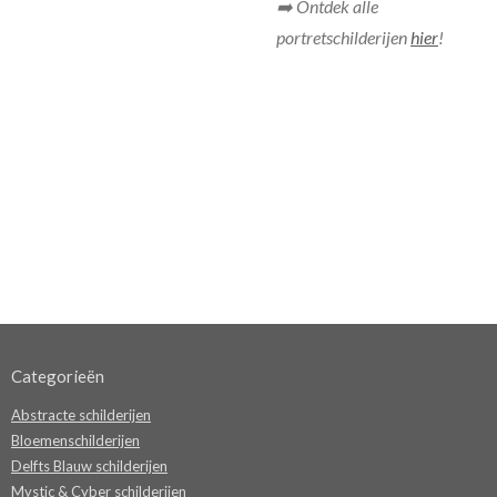
➡️ Ontdek alle
portretschilderijen
hier
!
Categorieën
Abstracte schilderijen
Bloemenschilderijen
Delfts Blauw schilderijen
Mystic & Cyber schilderijen