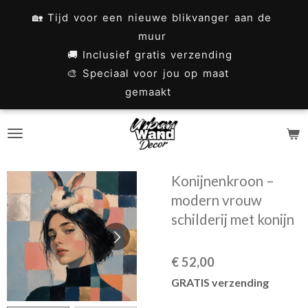
Ga
🏡 Tijd voor een nieuwe blikvanger aan de
direct
muur
naar
🚚 Inclusief gratis verzending
🎨 Speciaal voor jou op maat
de
gemaakt
hoofdinhoud
Konijnenkroon –
modern vrouw
schilderij met konijn
€ 52,00
GRATIS verzending