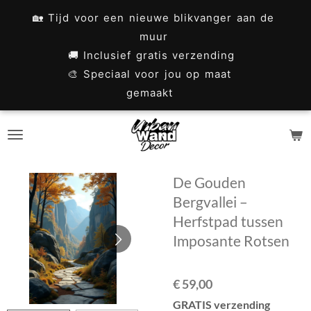
Ga
🏡 Tijd voor een nieuwe blikvanger aan de
direct
muur
naar
🚚 Inclusief gratis verzending
🎨 Speciaal voor jou op maat
de
gemaakt
hoofdinhoud
De Gouden
Bergvallei –
Herfstpad tussen
Imposante Rotsen
€ 59,00
GRATIS verzending