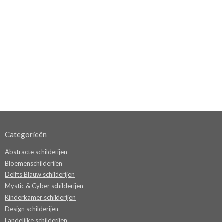
Categorieën
Abstracte schilderijen
Bloemenschilderijen
Delfts Blauw schilderijen
Mystic & Cyber schilderijen
Kinderkamer schilderijen
Design schilderijen
Landelijke schilderijen