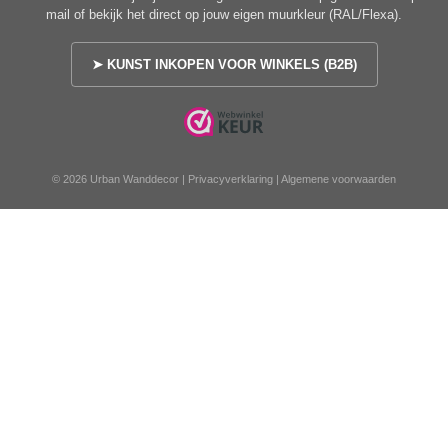
mail of bekijk het direct op jouw eigen muurkleur (RAL/Flexa).
➤ KUNST INKOPEN VOOR WINKELS (B2B)
© 2026 Urban Wanddecor |
Privacyverklaring
|
Algemene voorwaarden