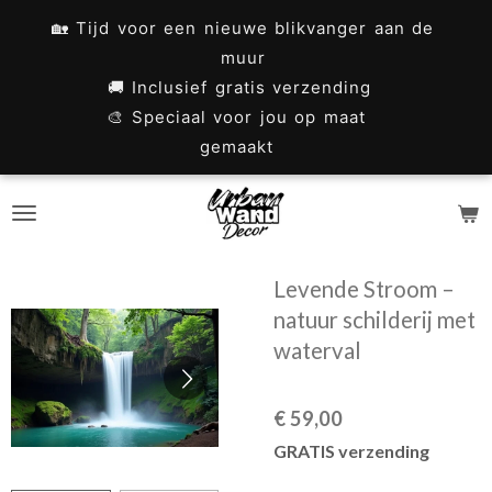
Ga
🏡 Tijd voor een nieuwe blikvanger aan de
direct
muur
naar
🚚 Inclusief gratis verzending
🎨 Speciaal voor jou op maat
de
gemaakt
hoofdinhoud
Levende Stroom –
natuur schilderij met
waterval
€ 59,00
GRATIS verzending