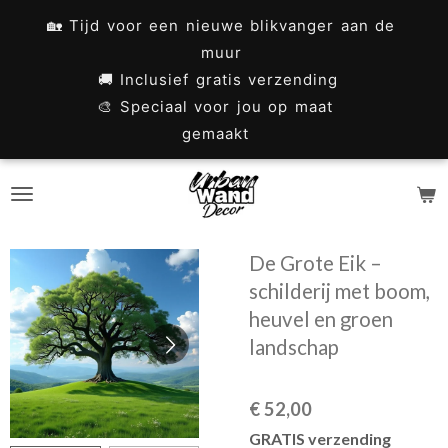
Ga
🏡 Tijd voor een nieuwe blikvanger aan de
direct
muur
naar
🚚 Inclusief gratis verzending
🎨 Speciaal voor jou op maat
de
gemaakt
hoofdinhoud
De Grote Eik –
schilderij met boom,
heuvel en groen
landschap
€ 52,00
GRATIS verzending