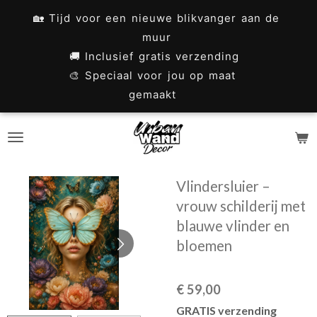
Ga
🏡 Tijd voor een nieuwe blikvanger aan de
direct
muur
naar
🚚 Inclusief gratis verzending
🎨 Speciaal voor jou op maat
de
gemaakt
hoofdinhoud
Vlindersluier –
vrouw schilderij met
blauwe vlinder en
bloemen
€ 59,00
GRATIS verzending