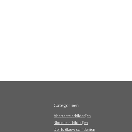
Categorieën
Abstracte schilderijen
Bloemenschilderijen
Delfts Blauw schilderijen