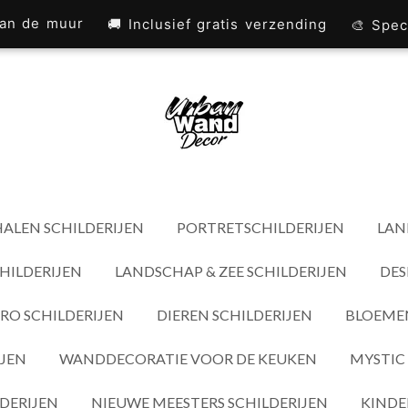
 aan de muur
🚚 Inclusief gratis verzending
🎨 Spec
ALEN SCHILDERIJEN
PORTRETSCHILDERIJEN
LAN
HILDERIJEN
LANDSCHAP & ZEE SCHILDERIJEN
DES
RO SCHILDERIJEN
DIEREN SCHILDERIJEN
BLOEMEN
IJEN
WANDDECORATIE VOOR DE KEUKEN
MYSTIC 
DERIJEN
NIEUWE MEESTERS SCHILDERIJEN
KINDE