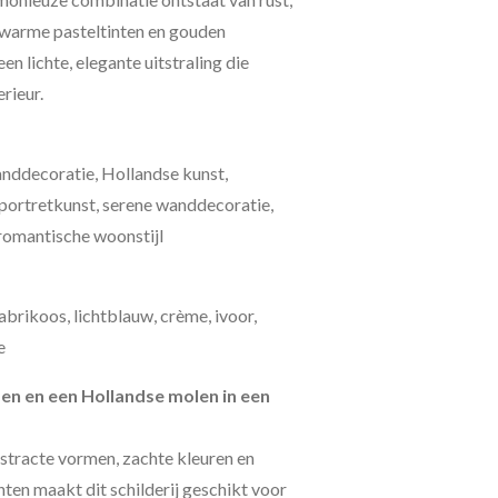
 warme pasteltinten en gouden
en lichte, elegante uitstraling die
erieur.
nddecoratie, Hollandse kunst,
 portretkunst, serene wanddecoratie,
, romantische woonstijl
abrikoos, lichtblauw, crème, ivoor,
e
pen en een Hollandse molen in een
bstracte vormen, zachte kleuren en
en maakt dit schilderij geschikt voor