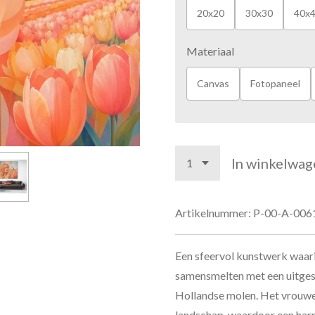
20x20
30x30
40x
Materiaal
Canvas
Fotopaneel
In winkelwag
Artikelnummer:
P-00-A-006
Een sfeervol kunstwerk waar
samensmelten met een uitgest
Hollandse molen. Het vrouweli
landschap, waardoor een har