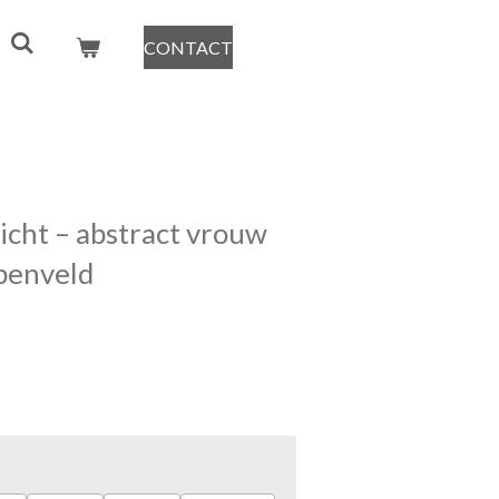
CONTACT
icht – abstract vrouw
lpenveld