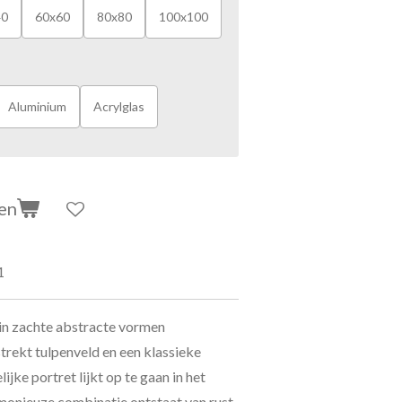
40
60x60
80x80
100x100
Aluminium
Acrylglas
en
1
in zachte abstracte vormen
rekt tulpenveld en een klassieke
jke portret lijkt op te gaan in het
monieuze combinatie ontstaat van rust,