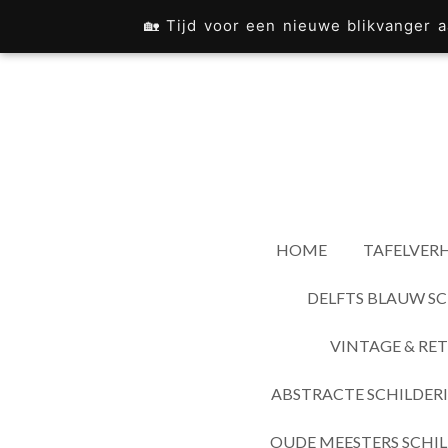
Ga
🏡 Tijd voor een nieuwe blikvanger
direct
naar
de
hoofdinhoud
HOME
TAFELVERH
DELFTS BLAUW SC
VINTAGE & RET
ABSTRACTE SCHILDER
OUDE MEESTERS SCHIL