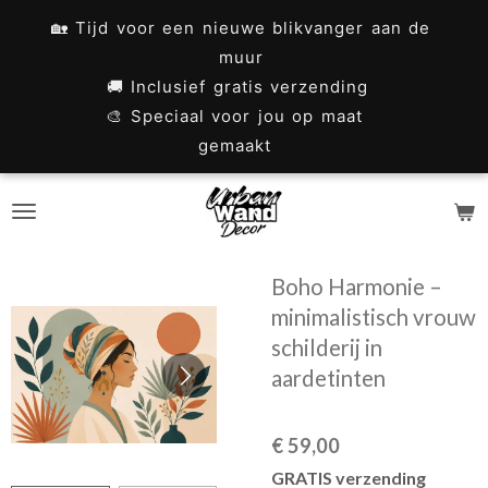
Ga
🏡 Tijd voor een nieuwe blikvanger aan de
direct
muur
naar
🚚 Inclusief gratis verzending
🎨 Speciaal voor jou op maat
de
gemaakt
hoofdinhoud
Boho Harmonie –
minimalistisch vrouw
schilderij in
aardetinten
€ 59,00
GRATIS verzending