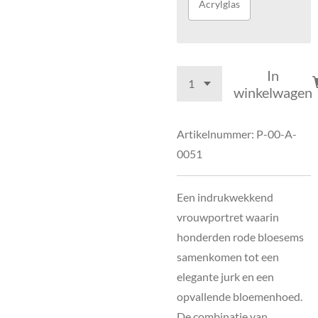
Acrylglas
In
winkelwagen
Artikelnummer:
P-00-A-
0051
Een indrukwekkend
vrouwportret waarin
honderden rode bloesems
samenkomen tot een
elegante jurk en een
opvallende bloemenhoed.
De combinatie van