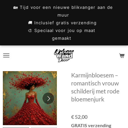
Ga
🏡 Tijd voor een nieuwe blikvanger aan de
direct
muur
naar
🚚 Inclusief gratis verzending
🎨 Speciaal voor jou op maat
de
gemaakt
hoofdinhoud
Karmijnbloesem –
romantisch vrouw
schilderij met rode
bloemenjurk
€ 52,00
GRATIS verzending