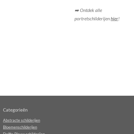
➡️ Ontdek alle
portretschilderijen
hier
!
Categorieën
Abstracte schilderijen
Bloemenschilderijen