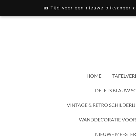
Ga
🏡 Tijd voor een nieuwe blikvanger
direct
naar
de
hoofdinhoud
HOME
TAFELVER
DELFTS BLAUW S
VINTAGE & RETRO SCHILDERI
WANDDECORATIE VOOR
NIEUWE MEESTER