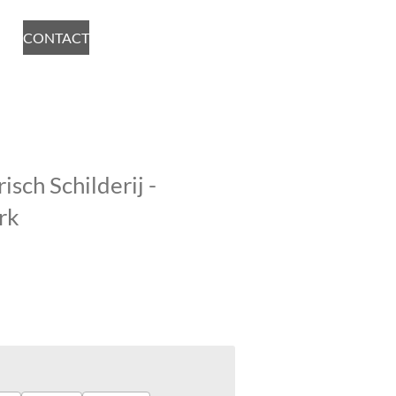
CONTACT
sch Schilderij -
rk