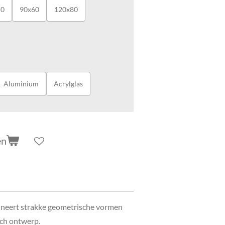
50
90x60
120x80
Aluminium
Acrylglas
en
bineert strakke geometrische vormen
ch ontwerp.