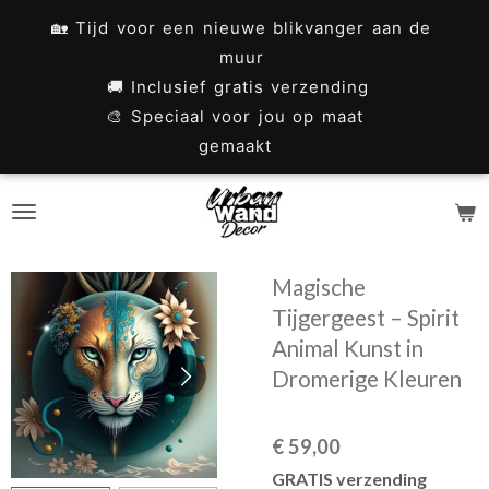
Ga
🏡 Tijd voor een nieuwe blikvanger aan de
direct
muur
naar
🚚 Inclusief gratis verzending
🎨 Speciaal voor jou op maat
de
gemaakt
hoofdinhoud
Magische
Tijgergeest – Spirit
Animal Kunst in
Dromerige Kleuren
€ 59,00
GRATIS verzending