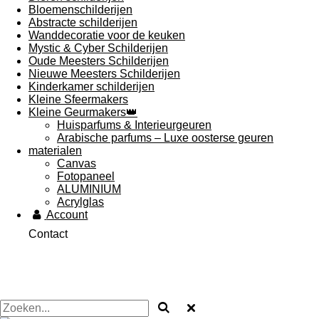
Bloemenschilderijen
Abstracte schilderijen
Wanddecoratie voor de keuken
Mystic & Cyber Schilderijen
Oude Meesters Schilderijen
Nieuwe Meesters Schilderijen
Kinderkamer schilderijen
Kleine Sfeermakers
Kleine Geurmakers👑
Huisparfums & Interieurgeuren
Arabische parfums – Luxe oosterse geuren
materialen
Canvas
Fotopaneel
ALUMINIUM
Acrylglas
Account
Contact