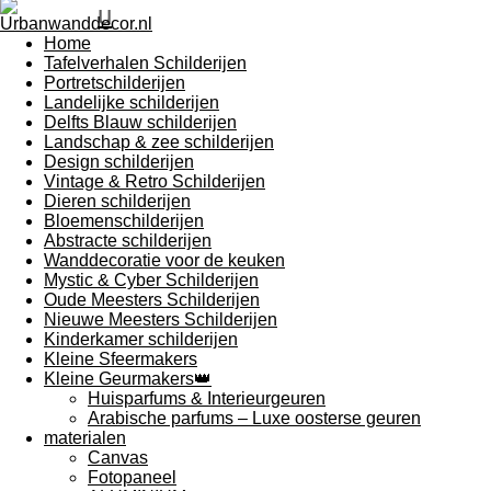
u
Home
Tafelverhalen Schilderijen
Portretschilderijen
Landelijke schilderijen
Delfts Blauw schilderijen
Landschap & zee schilderijen
Design schilderijen
Vintage & Retro Schilderijen
Dieren schilderijen
Bloemenschilderijen
Abstracte schilderijen
Wanddecoratie voor de keuken
Mystic & Cyber Schilderijen
Oude Meesters Schilderijen
Nieuwe Meesters Schilderijen
Kinderkamer schilderijen
Kleine Sfeermakers
Kleine Geurmakers👑
Huisparfums & Interieurgeuren
Arabische parfums – Luxe oosterse geuren
materialen
Canvas
Fotopaneel