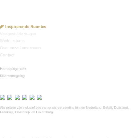
Service
🌾 Inspirerende Ruimtes
Veelgestelde vragen
Werk insturen
Over onze kunstenaars
Contact
Herroepingsrecht
Klachtenregeling
Veilig betalen via Mollie
Alle prijzen zijn inclusief btw van gratis verzending binnen Nederland, België, Duitsland,
Frankrijk, Oostenrijk en Luxemburg.