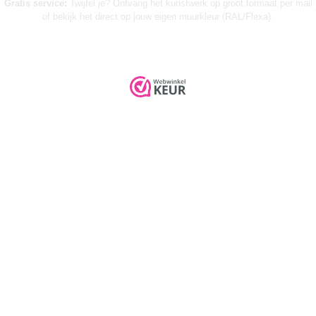
Gratis service:
Twijfel je? Ontvang het kunstwerk op groot formaat per mail
of bekijk het direct op jouw eigen muurkleur (RAL/Flexa).
➤ KUNST INKOPEN VOOR WINKELS (B2B)
© 2026 Urban Wanddecor |
Privacyverklaring
|
Algemene voorwaarden