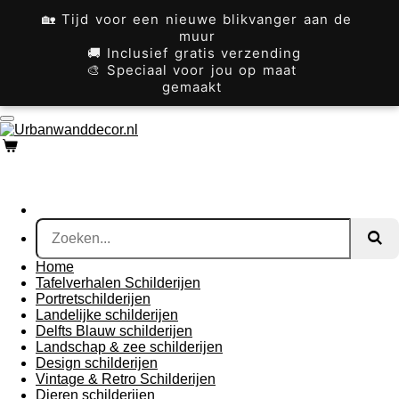
Ga
🏡 Tijd voor een nieuwe blikvanger aan de
direct
muur
naar
🚚 Inclusief gratis verzending
de
🎨 Speciaal voor jou op maat
hoofdinhoud
gemaakt
Home
Tafelverhalen Schilderijen
Portretschilderijen
Landelijke schilderijen
Delfts Blauw schilderijen
Landschap & zee schilderijen
Design schilderijen
Vintage & Retro Schilderijen
Dieren schilderijen