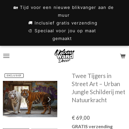
Ga
🏡 Tijd voor een nieuwe blikvanger aan de
direct
muur
naar
🚚 Inclusief gratis verzending
🎨 Speciaal voor jou op maat
de
gemaakt
hoofdinhoud
Twee Tijgers in
EXCLUSIEF
Street Art – Urban
Jungle Schilderij met
Natuurkracht
€ 69,00
GRATIS verzending