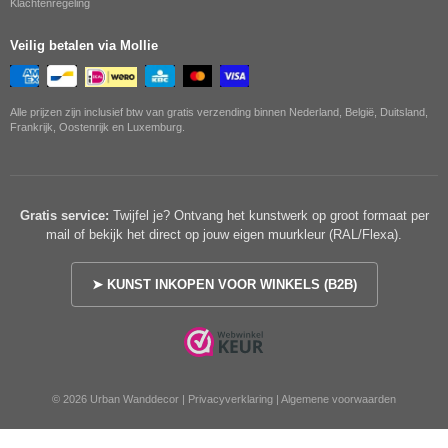
Klachtenregeling
Veilig betalen via Mollie
Alle prijzen zijn inclusief btw van gratis verzending binnen Nederland, België, Duitsland,
Frankrijk, Oostenrijk en Luxemburg.
Gratis service:
Twijfel je? Ontvang het kunstwerk op groot formaat per
mail of bekijk het direct op jouw eigen muurkleur (RAL/Flexa).
➤ KUNST INKOPEN VOOR WINKELS (B2B)
© 2026 Urban Wanddecor |
Privacyverklaring
|
Algemene voorwaarden