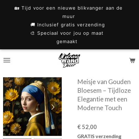
Ga
🏡 Tijd voor een nieuwe blikvanger aan de
direct
muur
naar
🚚 Inclusief gratis verzending
🎨 Speciaal voor jou op maat
de
gemaakt
hoofdinhoud
Meisje van Gouden
Bloesem – Tijdloze
Elegantie met een
Moderne Touch
€ 52,00
GRATIS verzending