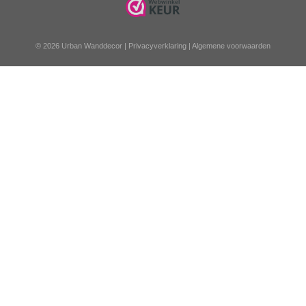
© 2026 Urban Wanddecor |
Privacyverklaring
|
Algemene voorwaarden