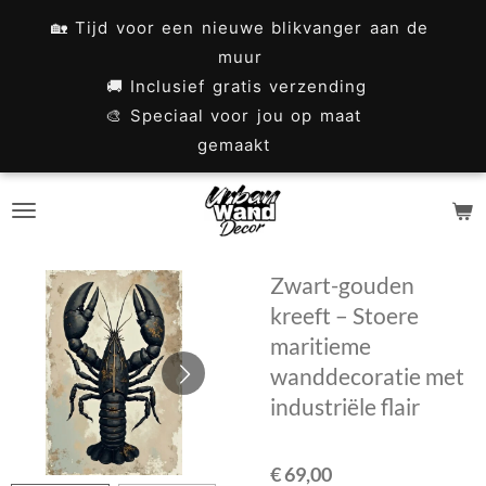
Ga
🏡 Tijd voor een nieuwe blikvanger aan de
direct
muur
naar
🚚 Inclusief gratis verzending
🎨 Speciaal voor jou op maat
de
gemaakt
hoofdinhoud
Zwart-gouden
kreeft – Stoere
maritieme
wanddecoratie met
industriële flair
€ 69,00