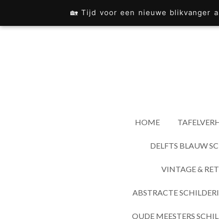
Ga
🏡 Tijd voor een nieuwe blikvanger
direct
naar
de
hoofdinhoud
HOME
TAFELVERH
DELFTS BLAUW SC
VINTAGE & RET
ABSTRACTE SCHILDER
OUDE MEESTERS SCHIL