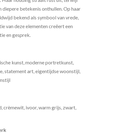
 diepere betekenis onthullen. Op haar
eldwijd bekend als symbool van vrede,
tie van deze elementen creëert een
tie en gesprek.
lische kunst, moderne portretkunst,
 statement art, eigentijdse woonstijl,
nstijl
, crèmewit, ivoor, warm grijs, zwart,
erk