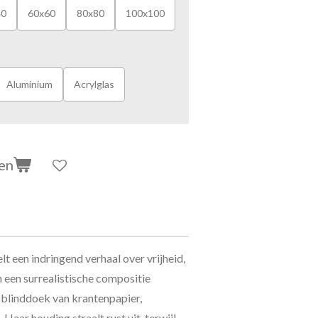
40
60x60
80x80
100x100
Aluminium
Acrylglas
en
elt een indringend verhaal over vrijheid,
In een surrealistische compositie
 blinddoek van krantenpapier,
aar houding straalt rust uit, terwijl