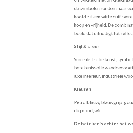
de symbolen rondom haar een
hoofd zit een witte duif, wer
hoop en vrijheid. De combina
beeld dat uitnodigt tot reflec
Stijl & sfeer
Surrealistische kunst, symbo
betekenisvolle wanddecoratie,
luxe interieur, industriële woo
Kleuren
Petrolblauw, blauwgrijs, goud
dieprood, wit
De betekenis achter het w