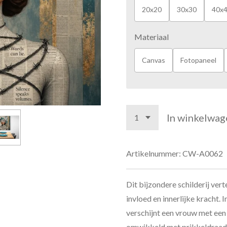
20x20
30x30
40x
Materiaal
Canvas
Fotopaneel
In winkelwag
Artikelnummer:
CW-A0062
Dit bijzondere schilderij vert
invloed en innerlijke kracht. 
verschijnt een vrouw met een
omwikkeld met prikkeldraad. H