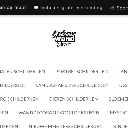
 aan de muur
🚚 Inclusief gratis verzending
🎨 Spec
ALEN SCHILDERIJEN
PORTRETSCHILDERIJEN
LAN
HILDERIJEN
LANDSCHAP & ZEE SCHILDERIJEN
DES
RO SCHILDERIJEN
DIEREN SCHILDERIJEN
BLOEMEN
IJEN
WANDDECORATIE VOOR DE KEUKEN
MYSTIC 
DERIJEN
NIEUWE MEESTERS SCHILDERIJEN
KINDE