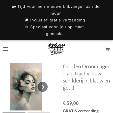
Ga
🏡 Tijd voor een nieuwe blikvanger aan de
direct
muur
naar
🚚 Inclusief gratis verzending
🎨 Speciaal voor jou op maat
de
gemaakt
hoofdinhoud
Gouden Droomlagen
– abstract vrouw
schilderij in blauw en
goud
€ 59,00
GRATIS verzending