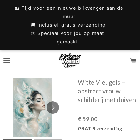
Ga
🏡 Tijd voor een nieuwe blikvanger aan de
direct
muur
naar
🚚 Inclusief gratis verzending
🎨 Speciaal voor jou op maat
de
gemaakt
hoofdinhoud
Witte Vleugels –
abstract vrouw
schilderij met duiven
€ 59,00
GRATIS verzending