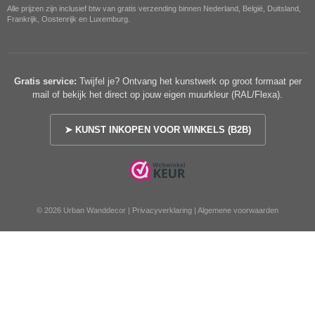
Alle prijzen zijn inclusief btw van gratis verzending binnen Nederland, België, Duitsland,
Frankrijk, Oostenrijk en Luxemburg.
Gratis service:
Twijfel je? Ontvang het kunstwerk op groot formaat per
mail of bekijk het direct op jouw eigen muurkleur (RAL/Flexa).
➤ KUNST INKOPEN VOOR WINKELS (B2B)
© 2026 Urban Wanddecor |
Privacyverklaring
|
Algemene voorwaarden