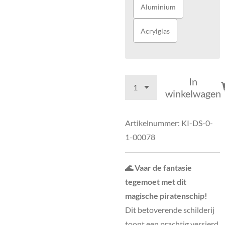
Aluminium
Acrylglas
In
winkelwagen
Artikelnummer:
KI-DS-0-
1-00078
🌊 Vaar de fantasie
tegemoet met dit
magische piratenschip!
Dit betoverende schilderij
toont een prachtig versierd