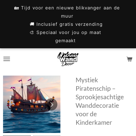
Ga
🏡 Tijd voor een nieuwe blikvanger aan de
direct
muur
naar
🚚 Inclusief gratis verzending
🎨 Speciaal voor jou op maat
de
gemaakt
hoofdinhoud
Mystiek
Piratenschip –
Sprookjesachtige
Wanddecoratie
voor de
Kinderkamer